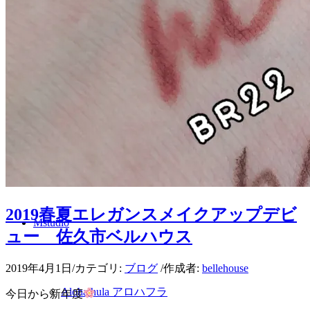
メイクアップ
肌カウンセリング
スタッフ
2019春夏エレガンスメイクアップデビ
Mstudio
ュー 佐久市ベルハウス
2019年4月1日
/
カテゴリ:
ブログ
/
作成者:
bellehouse
Aloha hula アロハフラ
今日から新年度