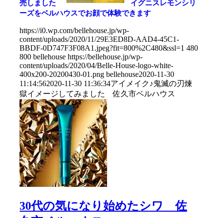
売しました
イグニスレモンシリ
ーズをベルハウスでお顔で体験できます
https://i0.wp.com/bellehouse.jp/wp-
content/uploads/2020/11/29E3ED8D-AAD4-45C1-
BBDF-0D747F3F08A1.jpeg?fit=800%2C480&ssl=1
480
800
bellehouse
https://bellehouse.jp/wp-
content/uploads/2020/04/Belle-House-logo-white-
400x200-20200430-01.png
bellehouse
2020-11-30
11:14:56
2020-11-30 11:36:34
アイメイク♪鬼滅の刃煉
獄イメージしてみました 佐久市ベルハウス
30代の気になり始めたシワ 佐