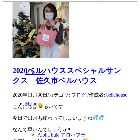
メイクアップ
肌カウンセリング
2020ベルハウススペシャルサン
スタッフ
クス 佐久市ベルハウス
2020年11月30日
/
カテゴリ:
ブログ
/
作成者:
bellehouse
Mstudio
こんにちは
るいです
今日で11月も終わってしまいますね
なんて早いんでしょうか‼︎
Aloha hula アロハフラ