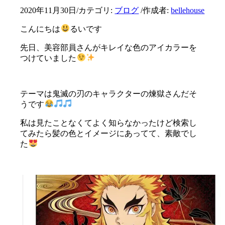
2020年11月30日
/
カテゴリ:
ブログ
/
作成者:
bellehouse
こんにちは
るいです
先日、美容部員さんがキレイな色のアイカラーを
つけていました
テーマは鬼滅の刃のキャラクターの煉獄さんだそ
うです
私は見たことなくてよく知らなかったけど検索し
てみたら髪の色とイメージにあってて、素敵でし
た