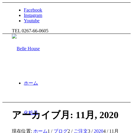
Facebook
Instagram
Youtube
TEL 0267-66-0605
ホーム
アーカイブ月: 11月, 2020
化粧品
現在位置:
ホーム
1
/
ブログ
2
/
ご注文
3
/
2020
4
/
11月