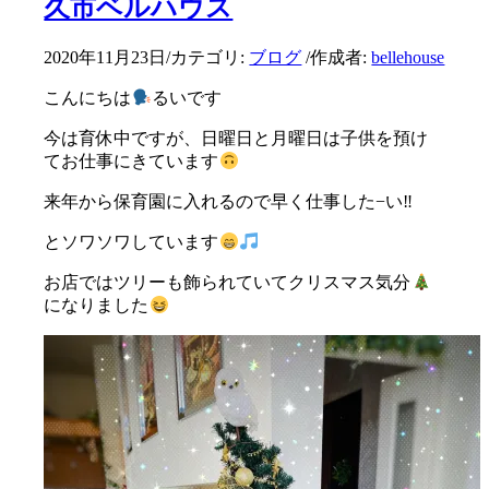
久市ベルハウス
2020年11月23日
/
カテゴリ:
ブログ
/
作成者:
bellehouse
こんにちは
るいです
今は育休中ですが、日曜日と月曜日は子供を預け
てお仕事にきています
来年から保育園に入れるので早く仕事した−い‼︎
とソワソワしています
お店ではツリーも飾られていてクリスマス気分
になりました