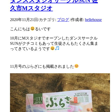
ダンススタジオサークルSUN 佐
久市Mスタジオ
2020年11月21日
/
カテゴリ:
ブログ
/
作成者:
bellehouse
こんにちは
るいです
10月にMスタジオでオープンしたダンスサークル
SUNがクチコミもあって生徒さんもたくさん集ま
ってきているようです
11月号のぷらざにも掲載されました