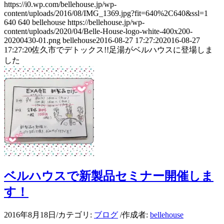
https://i0.wp.com/bellehouse.jp/wp-
content/uploads/2016/08/IMG_1369.jpg?fit=640%2C640&ssl=1
640
640
bellehouse
https://bellehouse.jp/wp-
content/uploads/2020/04/Belle-House-logo-white-400x200-
20200430-01.png
bellehouse
2016-08-27 17:27:20
2016-08-27
17:27:20
佐久市でデトックス!!足湯がベルハウスに登場しま
した
ベルハウスで新製品セミナー開催しま
す！
2016年8月18日
/
カテゴリ:
ブログ
/
作成者:
bellehouse