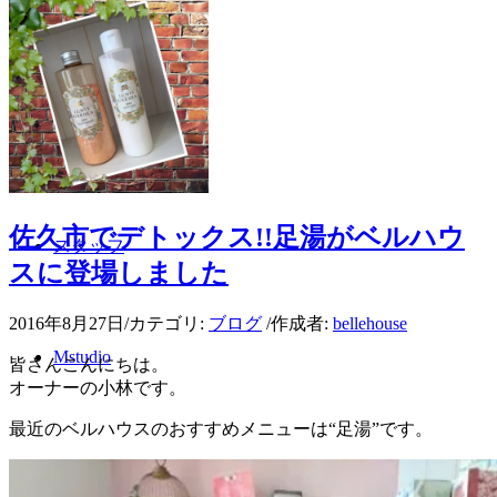
メイクアップ
肌カウンセリング
佐久市でデトックス!!足湯がベルハウ
スタッフ
スに登場しました
2016年8月27日
/
カテゴリ:
ブログ
/
作成者:
bellehouse
Mstudio
皆さんこんにちは。
オーナーの小林です。
最近のベルハウスのおすすめメニューは“足湯”です。
Aloha hula アロハフラ