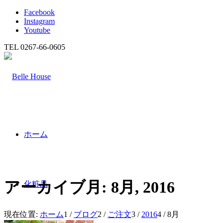
Facebook
Instagram
Youtube
TEL 0267-66-0605
ホーム
アーカイブ月: 8月, 2016
化粧品
現在位置:
ホーム
1
/
ブログ
2
/
ご注文
3
/
2016
4
/
8月