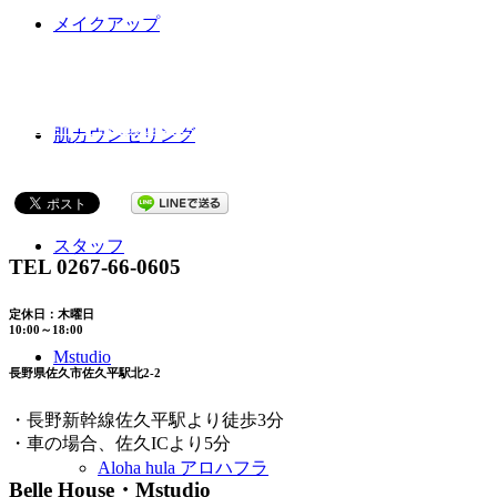
化粧品
メイクアップ
Belle Houseはアルビオン専門店です。
Beautyメニュー
眉やメイクは顔の印象を左右する大事なポイント。
肌カウンセリング
美しく魅せるためのメニューが充実しています。
スタッフ
TEL 0267-66-0605
定休日：木曜日
10:00～18:00
Mstudio
長野県佐久市佐久平駅北2-2
・長野新幹線佐久平駅より徒歩3分
・車の場合、佐久ICより5分
Aloha hula アロハフラ
Belle House・Mstudio