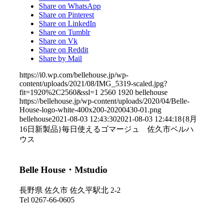
Share on WhatsApp
Share on Pinterest
Share on LinkedIn
Share on Tumblr
Share on Vk
Share on Reddit
Share by Mail
https://i0.wp.com/bellehouse.jp/wp-
content/uploads/2021/08/IMG_5319-scaled.jpg?
fit=1920%2C2560&ssl=1
2560
1920
bellehouse
https://bellehouse.jp/wp-content/uploads/2020/04/Belle-
House-logo-white-400x200-20200430-01.png
bellehouse
2021-08-03 12:43:30
2021-08-03 12:44:18
{8月
16日新製品}毎日使えるゴマージュ 佐久市ベルハ
ウス
Belle House・Mstudio
長野県 佐久市 佐久平駅北 2-2
Tel 0267-66-0605