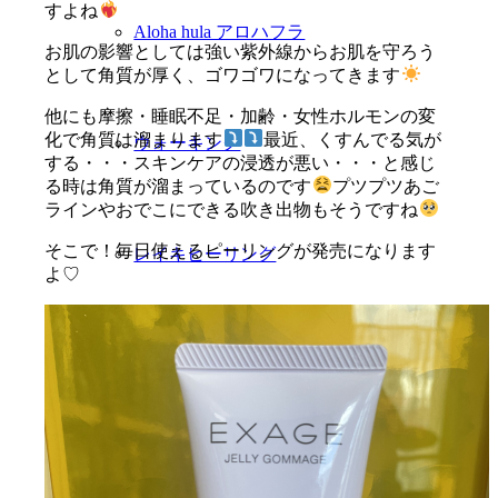
すよね
Aloha hula アロハフラ
お肌の影響としては強い紫外線からお肌を守ろう
として角質が厚く、ゴワゴワになってきます
他にも摩擦・睡眠不足・加齢・女性ホルモンの変
化で角質は溜まります
最近、くすんでる気が
ウォーキング
する・・・スキンケアの浸透が悪い・・・と感じ
る時は角質が溜まっているのです
プツプツあご
ラインやおでこにできる吹き出物もそうですね
そこで！毎日使えるピーリングが発売になります
レイキヒーリング
よ♡
ブログ
Menu
Menu