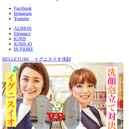
Facebook
Instagram
Youtube
ALBION
Elégance
IGNIS
IGNIS iO
IN FIORE
BELLETUBE イグニスイオ洗顔