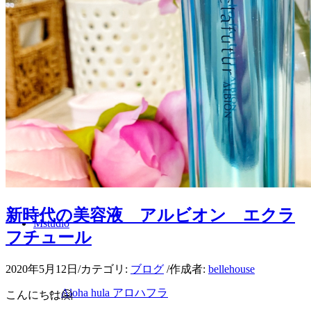
メイクアップ
肌カウンセリング
スタッフ
新時代の美容液 アルビオン エクラ
Mstudio
フチュール
2020年5月12日
/
カテゴリ:
ブログ
/
作成者:
bellehouse
Aloha hula アロハフラ
こんにちは🤗