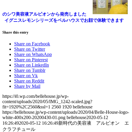
のシワ美容液アルビオンから発売しました
イグニスレモンシリーズをベルハウスでお顔で体験できます
Share this entry
Share on Facebook
Share on Twitter
Share on WhatsApp
Share on Pinterest
Share on LinkedIn
Share on Tumblr
Share on Vk
Share on Reddit
Share by Mail
https://i0.wp.com/bellehouse.jp/wp-
content/uploads/2020/05/IMG_1242-scaled.jpg?
fit=1920%2C2560&ssl=1
2560
1920
bellehouse
https://bellehouse.jp/wp-content/uploads/2020/04/Belle-House-logo-
white-400x200-20200430-01.png
bellehouse
2020-05-12
16:26:49
2020-05-12 16:26:49
新時代の美容液 アルビオン エ
クラフチュール