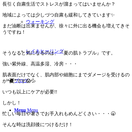
長引く自粛生活でストレスが溜まってはいませんか？
地域によっては少しづつ自粛も緩和してきています✨
ウォーキング
まだ油断は出来ませんが、徐々に外に出る機会も増えてきそ
うですね！
レイキヒーリング
そうなると気になるのは、『夏の肌トラブル』です。
強い紫外線、高温多湿、冷房・・・
肌表面だけでなく、肌内部や細胞にまでダメージを受けるの
ブログ
が
“夏”
です😱💦
いつも以上にケアが必要!!
しかし！
Menu
Menu
忙しい毎日や暑さでお手入れもめんどくさい・・・🥱
そんな時は洗顔後につけるだけ！