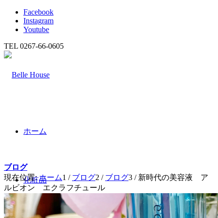
Facebook
Instagram
Youtube
TEL 0267-66-0605
ホーム
ブログ
現在位置:
ホーム
1
/
ブログ
2
/
ブログ
3
/
新時代の美容液 ア
化粧品
ルビオン エクラフチュール