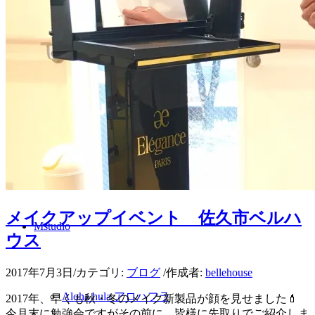
メイクアップ
肌カウンセリング
スタッフ
メイクアップイベント 佐久市ベルハ
Mstudio
ウス
2017年7月3日
/
カテゴリ:
ブログ
/
作成者:
bellehouse
Aloha hula アロハフラ
2017年、早くも秋・冬のメイク新製品が顔を見せました💄
今月末に勉強会ですがその前に、皆様に先取りでご紹介しま