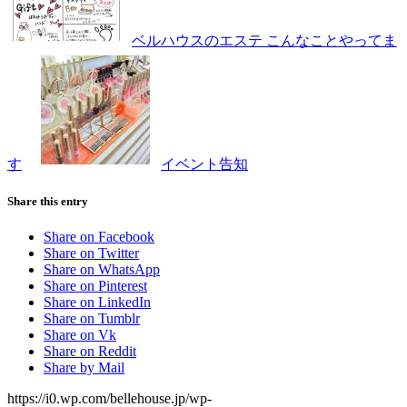
ベルハウスのエステ こんなことやってま
す
イベント告知
Share this entry
Share on Facebook
Share on Twitter
Share on WhatsApp
Share on Pinterest
Share on LinkedIn
Share on Tumblr
Share on Vk
Share on Reddit
Share by Mail
https://i0.wp.com/bellehouse.jp/wp-