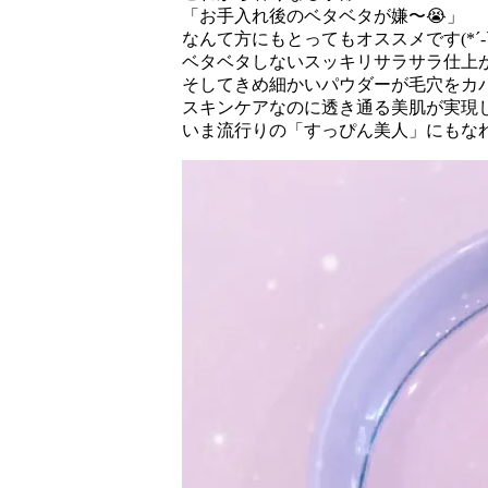
ハ
「お手入れ後のベタベタが嫌〜😭」
�...
なんて方にもとってもオススメです(*´-`
ベタベタしないスッキリサラサラ仕上
そしてきめ細かいパウダーが毛穴をカ
スキンケアなのに透き通る美肌が実現し
いま流行りの「すっぴん美人」にもなれます