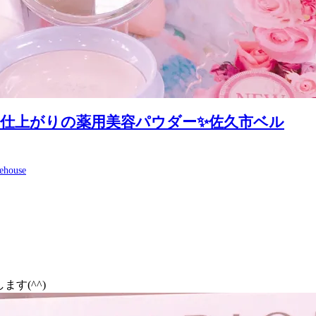
仕上がりの薬用美容パウダー✨佐久市ベル
lehouse
す(^^)