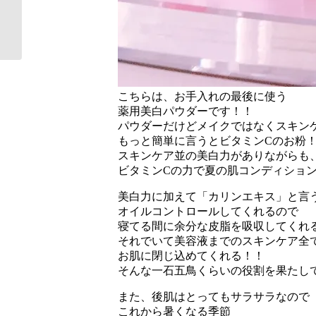
日
の
プ
レ
ゼ
ン
こちらは、お手入れの最後に使う
ト
薬用美白パウダーです！！
に
パウダーだけどメイクではなくスキン
い
もっと簡単に言うとビタミンCのお粉
か
スキンケア並の美白力がありながらも
が
ビタミンCの力で夏の肌コンディション
で
す
美白力に加えて「カリンエキス」と言
か
オイルコントロールしてくれるので
🎁
寝てる間に余分な皮脂を吸収してくれるん
②
それでいて美容液までのスキンケア全
佐
お肌に閉じ込めてくれる！！
久
そんな一石五鳥くらいの役割を果たし
市
ベ
また、後肌はとってもサラサラなので
ル
これから暑くなる季節