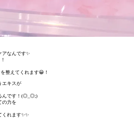
ケアなんです✨
！！
、
を整えてくれます😀！
うエキスが
です！(◎_◎;)
ての力を
てくれます✨✨