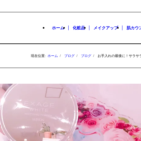
ホーム
化粧品
メイクアップ
肌カウ
現在位置:
ホーム
/
ブログ
/
ブログ
/
お手入れの最後に！サラサラ