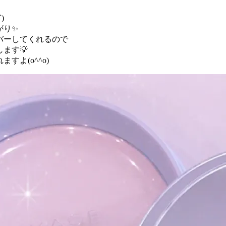
)
がり✨
バーしてくれるので
ます💡
よ(o^^o)